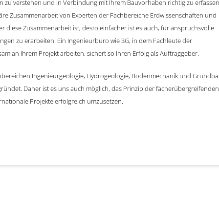
hn zu verstehen und in Verbindung mit Ihrem Bauvorhaben richtig zu erfasse
plinäre Zusammenarbeit von Experten der Fachbereiche Erdwissenschaften und
r diese Zusammenarbeit ist, desto einfacher ist es auch, für anspruchsvolle
ungen zu erarbeiten. Ein Ingenieurbüro wie 3G, in dem Fachleute der
am an Ihrem Projekt arbeiten, sichert so Ihren Erfolg als Auftraggeber.
chbereichen Ingenieurgeologie, Hydrogeologie, Bodenmechanik und Grundb
ündet. Daher ist es uns auch möglich, das Prinzip der fächerübergreifenden
nationale Projekte erfolgreich umzusetzen.