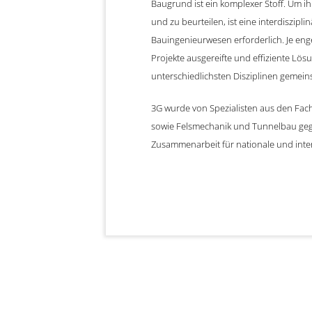
Baugrund ist ein komplexer Stoff. Um i
und zu beurteilen, ist eine interdiszi
Bauingenieurwesen erforderlich. Je enge
Projekte ausgereifte und effiziente Lös
unterschiedlichsten Disziplinen gemeins
3G wurde von Spezialisten aus den Fa
sowie Felsmechanik und Tunnelbau gegr
Zusammenarbeit für nationale und inter