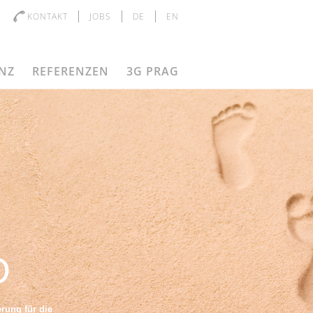
KONTAKT
JOBS
DE
EN
NZ
REFERENZEN
3G PRAG
D
erung für die