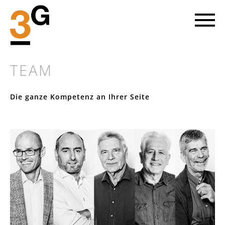
TEAM
Die ganze Kompetenz an Ihrer Seite
LET'S GO AHEAD
Jedes neue Projekt ist ein Stück Zukunft, in die wir uns
aufmachen. Mit viel Begeisterung für die gemeinsame Sache
gehen wir bei 3G in gegenseitigem Vertrauen mit unseren Kunden
Richtung Ziel.
ERFAHREN SIE MEHR